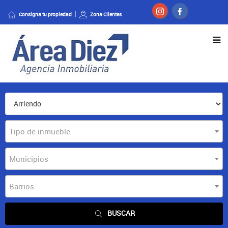
Consigna tu propiedad
Zona Clientes
Tipo de inmueble
Municipios
Barrios
BUSCAR