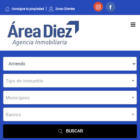
Consigna tu propiedad
Zona Clientes
Tipo de inmueble
Municipios
Barrios
BUSCAR