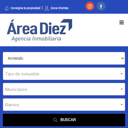
Consigna tu propiedad
Zona Clientes
Tipo de inmueble
Municipios
Barrios
BUSCAR